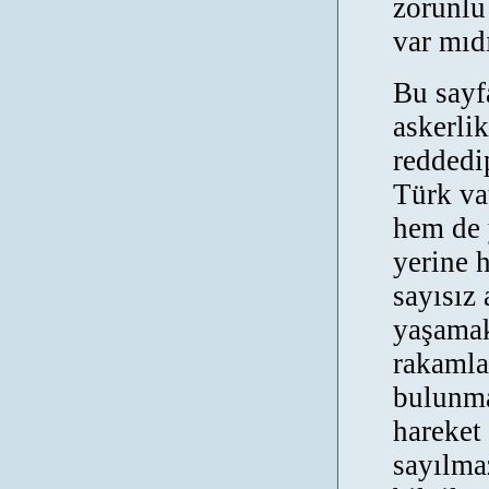
zorunlu
var mıd
Bu sayf
askerli
reddedi
Türk va
hem de 
yerine 
sayısız
yaşamakt
rakamla
bulunma
hareket
sayılma