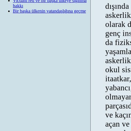
Vicdani red ve bir başka ülkeye sığınma
dışında
hakkı
Bir başka ülkenin vatandaşlığına geçme
askerli
olarak d
genç in
da fizik
yaşamla
askerlik
okul sis
itaatkar
yabancı
olmayan
parçası
ve kaçı
açan ve 