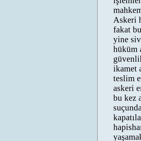
işlemler
mahkeme
Askeri 
fakat b
yine si
hüküm a
güvenli
ikamet 
teslim 
askeri e
bu kez 
suçunda
kapatıla
hapisha
yaşamak