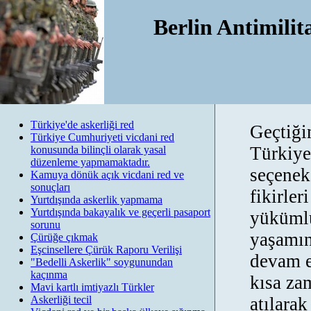
Berlin Antimilita
Kon
Türkiye'de askerliği red
Geçtiği
Türkiye Cumhuriyeti vicdani red
Türkiye
konusunda bilinçli olarak yasal
düzenleme yapmamaktadır.
seçenek
Kamuya dönük açık vicdani red ve
sonuçları
fikirler
Yurtdışında askerlik yapmama
Yurtdışında bakayalık ve geçerli pasaport
yükümlü
sorunu
yaşamın
Çürüğe çıkmak
Eşcinsellere Çürük Raporu Verilişi
devam e
"Bedelli Askerlik" soygunundan
kaçınma
kısa za
Mavi kartlı imtiyazlı Türkler
Askerliği tecil
atılara