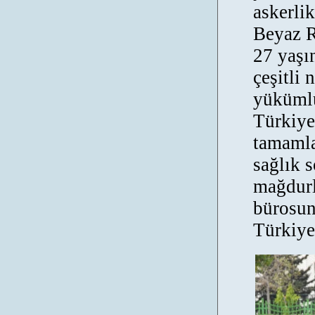
askerli
Beyaz R
27 yaşı
çeşitli 
yükümlü
Türkiye
tamamla
sağlık 
mağdurl
bürosun
Türkiye