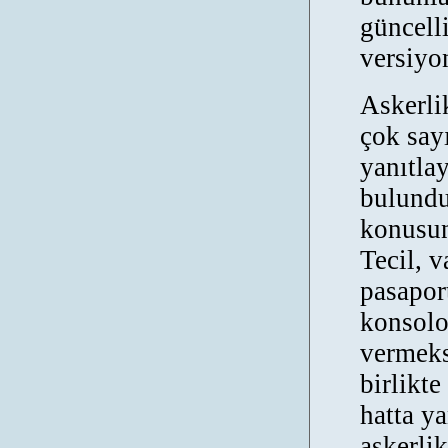
güncelli
versiyon
Askerlik
çok say
yanıtla
bulundu
konusun
Tecil, 
pasapor
konsolos
vermeks
birlikt
hatta ya
askerli