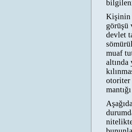
bilgilen
Kişinin 
görüşü v
devlet 
sömürül
muaf tut
altında
kılınmas
otoriter
mantığı
Aşağıda
durumda
nitelikt
bununla 