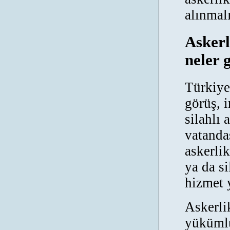
alınmalı
Asker
neler 
Türkiye
görüş, 
silahlı
vatanda
askerli
ya da si
hizmet 
Askerli
yükümlü